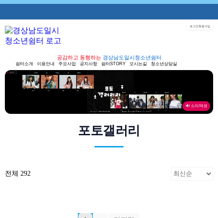
로그인
회원가입
공감하고 동행하는
경상남도일시청소년쉼터
쉼터소개
이용안내
주요사업
공지사항
쉼터STORY
오시는길
청소년상담실
🔊 소리/재생
포토갤러리
전체 292