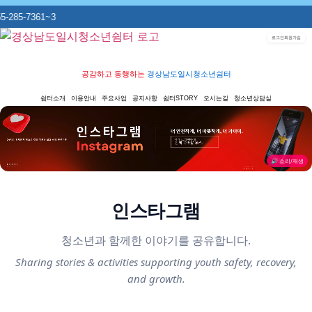
5-7361~3
로그인
회원가입
공감하고 동행하는
경상남도일시청소년쉼터
쉼터소개
이용안내
주요사업
공지사항
쉼터STORY
오시는길
청소년상담실
🔊 소리/재생
인스타그램
청소년과 함께한 이야기를 공유합니다.
Sharing stories & activities supporting youth safety, recovery,
and growth.