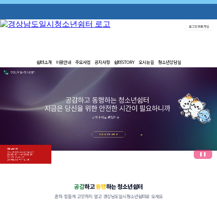
로그인
회원가입
쉼터소개
이용안내
주요사업
공지사항
쉼터STORY
오시는길
청소년상담실
❚❚
공감
하고
동행
하는 청소년쉼터
혼자 힘들게 고민하지 말고 경상남도일시청소년쉼터로 오세요