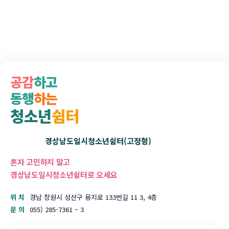
공감
하고
동행
하는
청소년
쉼터
경상남도일시청소년쉼터(고정형)
경상남도
혼자 고민하지 말고
경상남도일시청소년쉼터로 오세요
위 치
경남 창원시 성산구 용지로 133번길 11 3, 4층
문 의
055) 285-7361 ~ 3