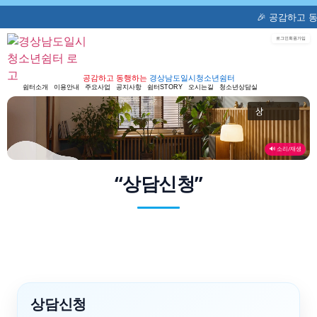
🎉 공감하고 동행하
로그인
회원가입
공감하고 동행하는
경상남도일시청소년쉼터
쉼터소개
이용안내
주요사업
공지사항
쉼터STORY
오시는길
청소년상담실
🔊 소리/재생
“상담신청”
상담신청