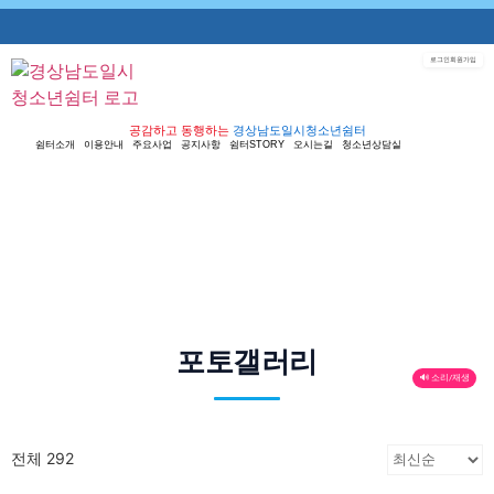
로그인
회원가입
공감하고 동행하는
경상남도일시청소년쉼터
쉼터소개
이용안내
주요사업
공지사항
쉼터STORY
오시는길
청소년상담실
포토갤러리
🔊 소리/재생
전체 292