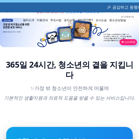
🎉 공감하고 동행하는 경상
공감하고 동행하는
경상남도일시청소년쉼터
로그인
회원가입
쉼터소개
이용안내
주요사업
공지사항
쉼터STORY
오시는길
청소년상담실
🔊 소리/재생
365일 24시간, 청소년의 곁을 지킵니
다
✨가정 밖 청소년이 안전하게 머물며
기본적인 생활지원과 의료적 도움을 받을 수 있는 서비스입니다.