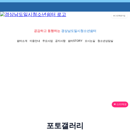
로그인
회원가입
공감하고 동행하는
경상남도일시청소년쉼터
쉼터소개
이용안내
주요사업
공지사항
쉼터STORY
오시는길
청소년상담실
🔊 소리/재생
포토갤러리