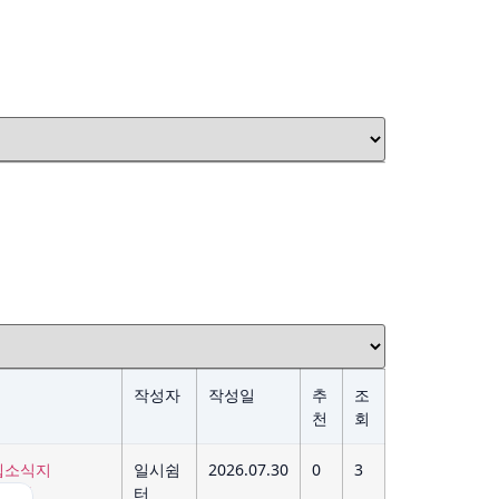
작성자
작성일
추
조
천
회
일시쉼
2026.07.30
0
3
소식지
터