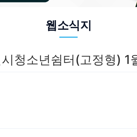
웹소식지
일시청소년쉼터(고정형) 1