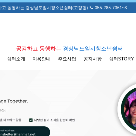
경상남도일시청소년쉼터(고정형) 📞 055-285-7361~3
공감하고 동행하는
경상남도일시청소년쉼터
쉼터소개
이용안내
주요사업
공지사항
쉼터STORY