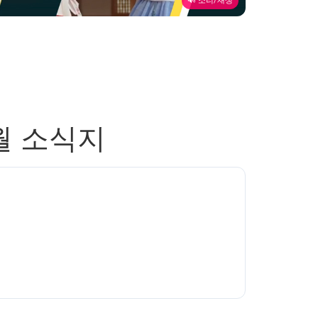
🔊 소리/재생
월 소식지