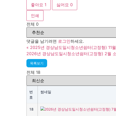
좋아요
1
싫어요
0
인쇄
전체
0
댓글을 남기려면
로그인
하세요.
«
2025년 경상남도일시청소년쉼터(고정형) 11월 소식
2026년 경상남도일시청소년쉼터(고정형) 2월 
목록보기
전체 18
번
썸네일
호
18