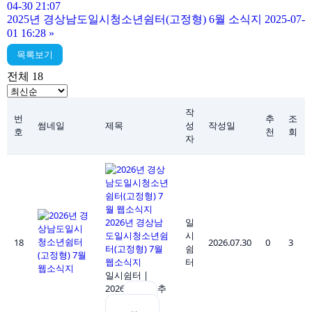
04-30 21:07
2025년 경상남도일시청소년쉼터(고정형) 6월 소식지 2025-07-
01 16:28
»
목록보기
전체 18
작
번
추
조
썸네일
제목
성
작성일
호
천
회
자
2026년 경상남
일
도일시청소년쉼
시
18
2026.07.30
0
3
터(고정형) 7월
쉼
웹소식지
터
일시쉼터
|
2026.07.30
|
추
천 0
|