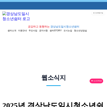
로그인
회원가입
공감하고 동행하는
경상남도일시청소년쉼터
쉼터소개
이용안내
주요사업
공지사항
쉼터STORY
오시는길
청소년상담실
웹소식지
🔊 소리/재생
2025년 경상남도일시청소년쉼