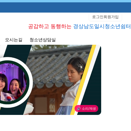
로그인
회원가입
공감하고 동행하는
경상남도일시청소년쉼터
오시는길
청소년상담실
🔊 소리/재생