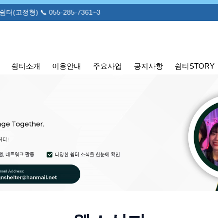
055-285-7361~3
쉼터소개
이용안내
주요사업
공지사항
쉼터STORY